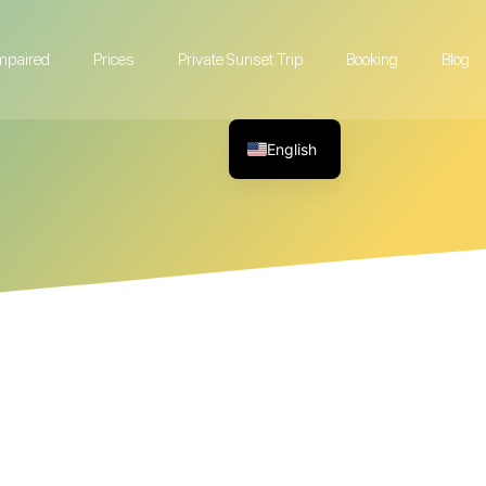
Impaired
Prices
Private Sunset Trip
Booking
Blog
English
French
German