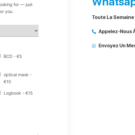
Whatsap
ooking for — just
or you.
Toute La Semaine 
Appelez-Nous 
Envoyez Un Me
BCD - €5
optical mask -
€10
Logbook - €15