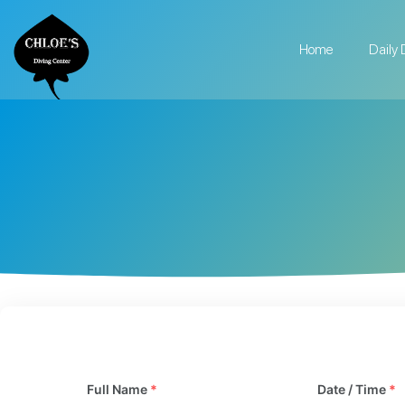
Home
Daily 
Full Name
*
Date / Time
*