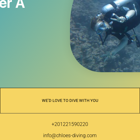
er À
WE’D LOVE TO DIVE WITH YOU
+201221590220
info@chloes-diving.com