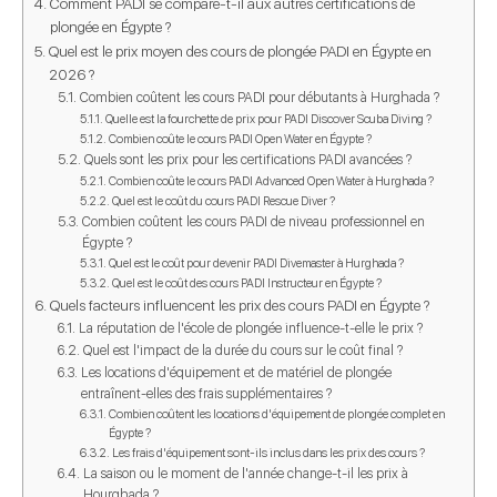
Comment PADI se compare-t-il aux autres certifications de
plongée en Égypte ?
Quel est le prix moyen des cours de plongée PADI en Égypte en
2026 ?
Combien coûtent les cours PADI pour débutants à Hurghada ?
Quelle est la fourchette de prix pour PADI Discover Scuba Diving ?
Combien coûte le cours PADI Open Water en Égypte ?
Quels sont les prix pour les certifications PADI avancées ?
Combien coûte le cours PADI Advanced Open Water à Hurghada ?
Quel est le coût du cours PADI Rescue Diver ?
Combien coûtent les cours PADI de niveau professionnel en
Égypte ?
Quel est le coût pour devenir PADI Divemaster à Hurghada ?
Quel est le coût des cours PADI Instructeur en Égypte ?
Quels facteurs influencent les prix des cours PADI en Égypte ?
La réputation de l'école de plongée influence-t-elle le prix ?
Quel est l'impact de la durée du cours sur le coût final ?
Les locations d'équipement et de matériel de plongée
entraînent-elles des frais supplémentaires ?
Combien coûtent les locations d'équipement de plongée complet en
Égypte ?
Les frais d'équipement sont-ils inclus dans les prix des cours ?
La saison ou le moment de l'année change-t-il les prix à
Hourghada ?