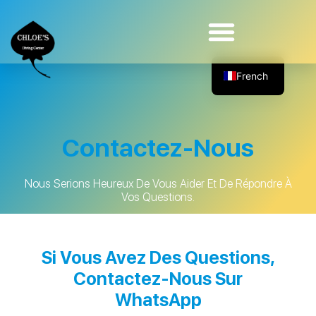
Excursions De Plongée Quotidiennes
Plongée Pour Les Handicapés Physiques
Excursion Privée Au Coucher Du Soleil
French
English
German
Contactez-Nous
Nous Serions Heureux De Vous Aider Et De Répondre À
Vos Questions.
Si Vous Avez Des Questions,
Contactez-Nous Sur
WhatsApp