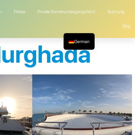
n
Preise
Private Sonnenuntergangsfahrt
Buchung
Blog
German
Hurghada
English
French