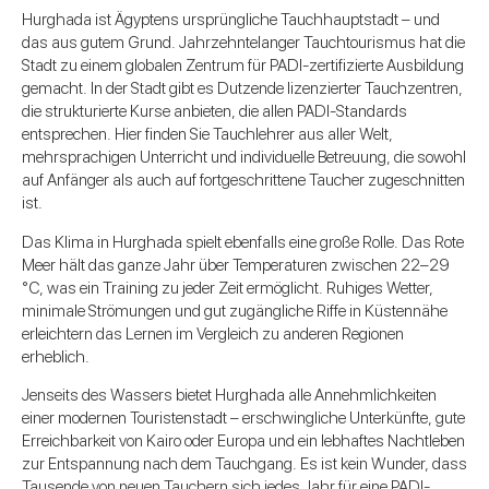
Hurghada ist Ägyptens ursprüngliche Tauchhauptstadt – und
das aus gutem Grund. Jahrzehntelanger Tauchtourismus hat die
Stadt zu einem globalen Zentrum für PADI-zertifizierte Ausbildung
gemacht. In der Stadt gibt es Dutzende lizenzierter Tauchzentren,
die strukturierte Kurse anbieten, die allen PADI-Standards
entsprechen. Hier finden Sie Tauchlehrer aus aller Welt,
mehrsprachigen Unterricht und individuelle Betreuung, die sowohl
auf Anfänger als auch auf fortgeschrittene Taucher zugeschnitten
ist.
Das Klima in Hurghada spielt ebenfalls eine große Rolle. Das Rote
Meer hält das ganze Jahr über Temperaturen zwischen 22–29
°C, was ein Training zu jeder Zeit ermöglicht. Ruhiges Wetter,
minimale Strömungen und gut zugängliche Riffe in Küstennähe
erleichtern das Lernen im Vergleich zu anderen Regionen
erheblich.
Jenseits des Wassers bietet Hurghada alle Annehmlichkeiten
einer modernen Touristenstadt – erschwingliche Unterkünfte, gute
Erreichbarkeit von Kairo oder Europa und ein lebhaftes Nachtleben
zur Entspannung nach dem Tauchgang. Es ist kein Wunder, dass
Tausende von neuen Tauchern sich jedes Jahr für eine PADI-