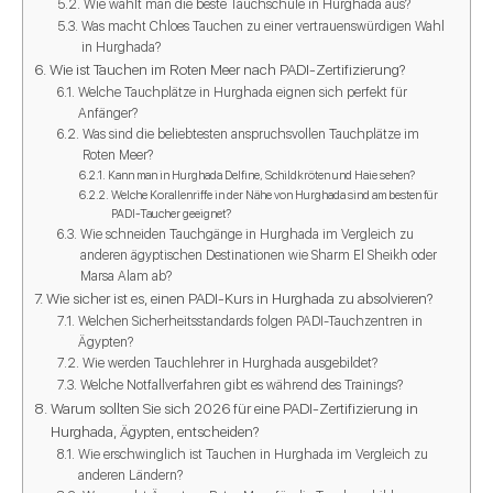
Wie wählt man die beste Tauchschule in Hurghada aus?
Was macht Chloes Tauchen zu einer vertrauenswürdigen Wahl
in Hurghada?
Wie ist Tauchen im Roten Meer nach PADI-Zertifizierung?
Welche Tauchplätze in Hurghada eignen sich perfekt für
Anfänger?
Was sind die beliebtesten anspruchsvollen Tauchplätze im
Roten Meer?
Kann man in Hurghada Delfine, Schildkröten und Haie sehen?
Welche Korallenriffe in der Nähe von Hurghada sind am besten für
PADI-Taucher geeignet?
Wie schneiden Tauchgänge in Hurghada im Vergleich zu
anderen ägyptischen Destinationen wie Sharm El Sheikh oder
Marsa Alam ab?
Wie sicher ist es, einen PADI-Kurs in Hurghada zu absolvieren?
Welchen Sicherheitsstandards folgen PADI-Tauchzentren in
Ägypten?
Wie werden Tauchlehrer in Hurghada ausgebildet?
Welche Notfallverfahren gibt es während des Trainings?
Warum sollten Sie sich 2026 für eine PADI-Zertifizierung in
Hurghada, Ägypten, entscheiden?
Wie erschwinglich ist Tauchen in Hurghada im Vergleich zu
anderen Ländern?