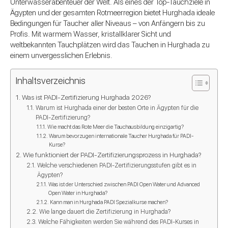
Unterwasserabenteuer der Welt. Als eines der Top-Tauchziele in
Ägypten und der gesamten Rotmeerregion bietet Hurghada ideale
Bedingungen für Taucher aller Niveaus – von Anfängern bis zu
Profis. Mit warmem Wasser, kristallklarer Sicht und
weltbekannten Tauchplätzen wird das Tauchen in Hurghada zu
einem unvergesslichen Erlebnis.
Inhaltsverzeichnis
Was ist PADI-Zertifizierung Hurghada 2026?
Warum ist Hurghada einer der besten Orte in Ägypten für die
PADI-Zertifizierung?
Wie macht das Rote Meer die Tauchausbildung einzigartig?
Warum bevorzugen internationale Taucher Hurghada für PADI-
Kurse?
Wie funktioniert der PADI-Zertifizierungsprozess in Hurghada?
Welche verschiedenen PADI-Zertifizierungsstufen gibt es in
Ägypten?
Was ist der Unterschied zwischen PADI Open Water und Advanced
Open Water in Hurghada?
Kann man in Hurghada PADI Spezialkurse machen?
Wie lange dauert die Zertifizierung in Hurghada?
Welche Fähigkeiten werden Sie während des PADI-Kurses in