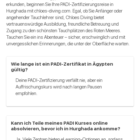
erkunden, beginnen Sie Ihre PADI-Zertifizierungsreise in
Hurghada mit chloes-diving.com. Egal, ob Sie Anfänger oder
angehender Tauchlehrer sind, Chloes Diving bietet
vertrauenswürdige Ausbildung, freundliche Betreuung und
Zugang zu den schönsten Tauchplätzen des Roten Meeres.
Tauchen Sie ein ins Abenteuer – sicher, erschwinglich und mit
unvergesslichen Erinnerungen, die unter der Oberfläche warten.
Wie lange ist ein PADI-Zertifikat in Ägypten
gültig?
Deine PADI-Zertifizierung verfällt nie, aber ein
Auffrischungskurs wird nach langen Pausen
empfohlen.
Kann ich Teile meines PADI Kurses online
absolvieren, bevor ich in Hurghada ankomme?
Ja. Viele Zentren bieten eLearning-Optionen an, sodass