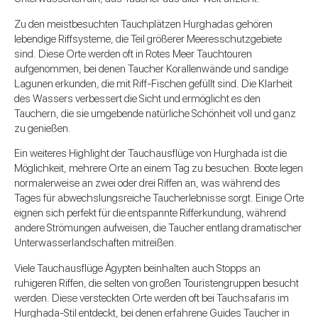
Zu den meistbesuchten Tauchplätzen Hurghadas gehören
lebendige Riffsysteme, die Teil größerer Meeresschutzgebiete
sind. Diese Orte werden oft in Rotes Meer Tauchtouren
aufgenommen, bei denen Taucher Korallenwände und sandige
Lagunen erkunden, die mit Riff-Fischen gefüllt sind. Die Klarheit
des Wassers verbessert die Sicht und ermöglicht es den
Tauchern, die sie umgebende natürliche Schönheit voll und ganz
zu genießen.
Ein weiteres Highlight der Tauchausflüge von Hurghada ist die
Möglichkeit, mehrere Orte an einem Tag zu besuchen. Boote legen
normalerweise an zwei oder drei Riffen an, was während des
Tages für abwechslungsreiche Taucherlebnisse sorgt. Einige Orte
eignen sich perfekt für die entspannte Rifferkundung, während
andere Strömungen aufweisen, die Taucher entlang dramatischer
Unterwasserlandschaften mitreißen.
Viele Tauchausflüge Ägypten beinhalten auch Stopps an
ruhigeren Riffen, die selten von großen Touristengruppen besucht
werden. Diese versteckten Orte werden oft bei Tauchsafaris im
Hurghada-Stil entdeckt, bei denen erfahrene Guides Taucher in