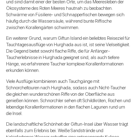
und sind damit einer der besten Orte, um das Meeresleben der
Ökosysteme des Roten Meeres hautnah zu beobachten.
Schwärme von Füsiliere- und Schnapperfischen bewegen sich
häufig durch die Wassersäule, während bunte Riffische
zwischen Korallengärten schwimmen.
Ein weiterer Grund, warum Giftun Island ein beliebtes Reiseziel für
Tauchtagesausflüge von Hurghada aus ist, ist seine Vielseitigkeit.
Die Gegend bietet sowohl flache Riffe, die für Anfänger-
Taucherlebnisse in Hurghada geeignet sind, als auch tiefere
Hänge, wo erfahrenere Taucher komplexe Korallenformationen
erkunden können.
Viele Ausflüge kombinieren auch Tauchgänge mit
Schnorcheltouren nach Hurghada, sodass auch Nicht-Taucher
die gleichen wunderschönen Riffe von der Oberfläche aus
genießen können. Schnorchler sehen oft Schildkröten, Rochen und
lebendige Korallenformationen in den flachen Lagunen rund um
die Insel.
Die landschaftliche Schönheit der Giftun-Insel über Wasser trägt
ebenfalls zum Erlebnis bei. Weiße Sandstrände und
türkisfarbenes Wasser schaffen eine entspannende Kulisse