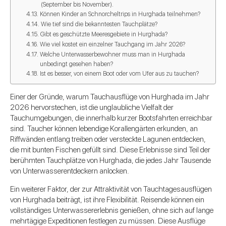
(September bis November).
Können Kinder an Schnorcheltrips in Hurghada teilnehmen?
Wie tief sind die bekanntesten Tauchplätze?
Gibt es geschützte Meeresgebiete in Hurghada?
Wie viel kostet ein einzelner Tauchgang im Jahr 2026?
Welche Unterwasserbewohner muss man in Hurghada
unbedingt gesehen haben?
Ist es besser, von einem Boot oder vom Ufer aus zu tauchen?
Einer der Gründe, warum Tauchausflüge von Hurghada im Jahr
2026 hervorstechen, ist die unglaubliche Vielfalt der
Tauchumgebungen, die innerhalb kurzer Bootsfahrten erreichbar
sind. Taucher können lebendige Korallengärten erkunden, an
Riffwänden entlang treiben oder versteckte Lagunen entdecken,
die mit bunten Fischen gefüllt sind. Diese Erlebnisse sind Teil der
berühmten Tauchplätze von Hurghada, die jedes Jahr Tausende
von Unterwasserentdeckern anlocken.
Ein weiterer Faktor, der zur Attraktivität von Tauchtagesausflügen
von Hurghada beiträgt, ist ihre Flexibilität. Reisende können ein
vollständiges Unterwassererlebnis genießen, ohne sich auf lange
mehrtägige Expeditionen festlegen zu müssen. Diese Ausflüge