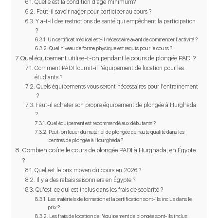
Quelle est la condition d'âge minimum?
Faut-il savoir nager pour participer au cours ?
Y a-t-il des restrictions de santé qui empêchent la participation
?
Un certificat médical est-il nécessaire avant de commencer l'activité ?
Quel niveau de forme physique est requis pour le cours ?
Quel équipement utilise-t-on pendant le cours de plongée PADI ?
Comment PADI fournit-il l'équipement de location pour les
étudiants ?
Quels équipements vous seront nécessaires pour l'entraînement
?
Faut-il acheter son propre équipement de plongée à Hurghada
?
Quel équipement est recommandé aux débutants ?
Peut-on louer du matériel de plongée de haute qualité dans les
centres de plongée à Hourghada ?
Combien coûte le cours de plongée PADI à Hurghada, en Égypte
?
Quel est le prix moyen du cours en 2026 ?
Il y a des rabais saisonniers en Égypte ?
Qu'est-ce qui est inclus dans les frais de scolarité ?
Les matériels de formation et la certification sont-ils inclus dans le
prix ?
Les frais de location de l'équipement de plongée sont-ils inclus