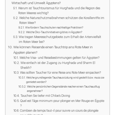
Wirtschaft und Umwelt Ägyptens?
Warum ist Tauchtourismus für Hurghada und die Region des
Roten Meeres wichtig?
Welche Naturschutzmaßnahmen schützen die Korallenriffe im
Roten Meer?
Wie fördern Tauchschulen nachhaltige Praktiken?
Welche Öko-Tauchinitiativen gibt es in Ägypten?
Wie tragen Meeresschutzgebiete zum Erhalt der Artenvielfalt
im Roten Meer bei?
Wie können Reisende einen Tauchtrip ans Rote Meer in
Ägypten planen?
Welche Visa- und Reisebestimmungen gelten für Ägypten?
Wie einfach ist der Zugang zu Hurghada und Sharm El
Sheikh?
Was sollten Taucher für eine Reise ans Rote Meer einpacken?
Welche grundlegende Tauchausrüstung wird gestellt bzw. muss sie
gemietet werden?
Welche persönlichen Gegenstände machen einen Tauchausflug
angenehmer?
Tauchen Sie tiefer mit Chloe’s Diving
Quel est l'âge minimum pour plonger en Mer Rouge en Égypte
?
Combien de temps faut-il pour suivre un cours de plongée