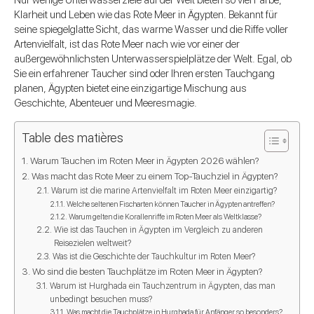
Nur wenige Unterwasserziele auf der Welt bieten so viel Farbe,
Klarheit und Leben wie das Rote Meer in Ägypten. Bekannt für
seine spiegelglatte Sicht, das warme Wasser und die Riffe voller
Artenvielfalt, ist das Rote Meer nach wie vor einer der
außergewöhnlichsten Unterwasserspielplätze der Welt. Egal, ob
Sie ein erfahrener Taucher sind oder Ihren ersten Tauchgang
planen, Ägypten bietet eine einzigartige Mischung aus
Geschichte, Abenteuer und Meeresmagie.
Table des matières
Warum Tauchen im Roten Meer in Ägypten 2026 wählen?
Was macht das Rote Meer zu einem Top-Tauchziel in Ägypten?
Warum ist die marine Artenvielfalt im Roten Meer einzigartig?
Welche seltenen Fischarten können Taucher in Ägypten antreffen?
Warum gelten die Korallenriffe im Roten Meer als Weltklasse?
Wie ist das Tauchen in Ägypten im Vergleich zu anderen
Reisezielen weltweit?
Was ist die Geschichte der Tauchkultur im Roten Meer?
Wo sind die besten Tauchplätze im Roten Meer in Ägypten?
Warum ist Hurghada ein Tauchzentrum in Ägypten, das man
unbedingt besuchen muss?
Was macht die Tauchplätze in Hurghada für Anfänger so besonders?