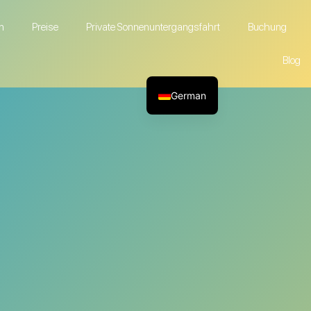
n
Preise
Private Sonnenuntergangsfahrt
Buchung
Blog
German
English
French