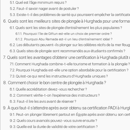
Quel est l’âge minimum requis ?
Faut-il savoir nager avant de postuler ?
Existe-t-il des problèmes de santé qui pourraient empêcher la certificati
Quels sont les meilleurs sites de plongée à Hurghada pour une forma
Quels sont les sites de plongée d’entraînement les plus populaires ?
Pourquoi l’île de Giftun est-elle un choix de premier ordre ?
Pourquoi Abu Ramada est-il un lieu d’entraînement idéal ?
Les débutants peuvent-ils plonger sur les célèbres récifs de la mer Roug
Quels sites de plongée sont recommandés aux étudiants confirmés ?
Quels sont les avantages d’obtenir une certification à Hurghada plutôt q
Comment Hurghada combine-t-elle tourisme et formation à la plongée ?
Pourquoi Hurghada est-elle une option abordable pour la certification ?
Qu’est-ce qui rend les instructeurs d’Hurghada uniques ?
Comment choisir le bon centre de plongée à Hurghada ?
Quelle accréditation devez-vous rechercher ?
Comment vérifie-t-on l’expérience des instructeurs ?
Faut-il lire les avis avant de réserver ?
À quoi faut-il s’attendre après avoir obtenu sa certification PADI à Hur
Peut-on plonger librement partout en Égypte après avoir obtenu son certi
Quels cours avancés pouvez-vous suivre ensuite ?
Quelle est la durée de validité de votre certification ?