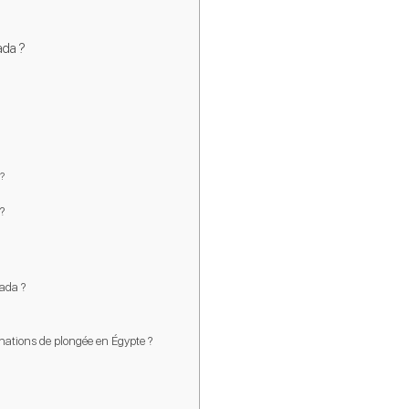
ada ?
?
?
hada ?
nations de plongée en Égypte ?