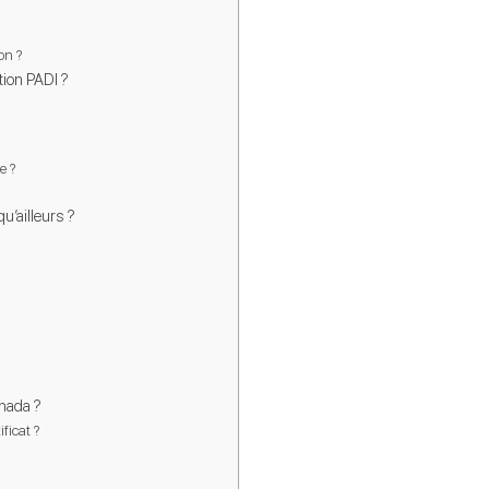
on ?
tion PADI ?
e ?
u’ailleurs ?
ghada ?
ficat ?