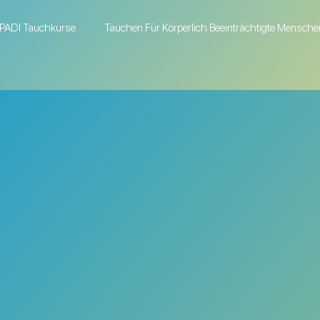
PADI Tauchkurse
Tauchen Für Körperlich Beeinträchtigte Mensche